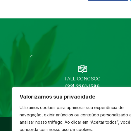
FALE CONOSCO
(33) 3261-1586
Valorizamos sua privacidade
Utilizamos cookies para aprimorar sua experiência de
navegação, exibir anúncios ou conteúdo personalizado 
analisar nosso tráfego. Ao clicar em “Aceitar todos”, você
©
São José
- Todos os direitos reservados
concorda com nosso uso de cookies.