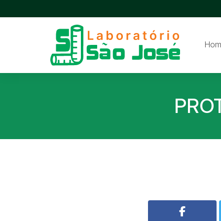
Hom
PROT