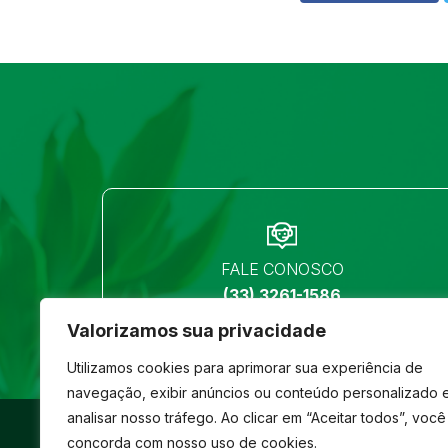
FALE CONOSCO
(33) 3261-1586
Valorizamos sua privacidade
Utilizamos cookies para aprimorar sua experiência de
navegação, exibir anúncios ou conteúdo personalizado 
analisar nosso tráfego. Ao clicar em “Aceitar todos”, você
©
São José
- Todos os direitos reservados
concorda com nosso uso de cookies.