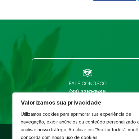
FALE CONOSCO
(33) 3261-1586
Valorizamos sua privacidade
Utilizamos cookies para aprimorar sua experiência de
navegação, exibir anúncios ou conteúdo personalizado 
analisar nosso tráfego. Ao clicar em “Aceitar todos”, você
©
São José
- Todos os direitos reservados
concorda com nosso uso de cookies.