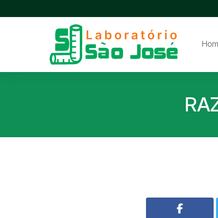
Hom
RA